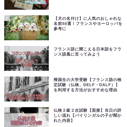
6
【犬の名付け】に人気のおしゃれな
名前50選！フランスやヨーロッパを
参考に
7
フランス語に聞こえる日本語をフラ
ンス語風に言ってみよう
8
帰国生の大学受験【フランス語の検
定試験（仏検、DELF・DALF）】
を利用する方法がおすすめな理由
9
仏検２級２次試験【面接】当日の詳
しい流れ【バイリンガルの子が聞か
れた内容】