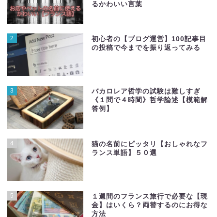
るかわいい言葉
2
初心者の【ブログ運営】100記事目
の投稿で今までを振り返ってみる
3
バカロレア哲学の試験は難しすぎ
《１問で４時間》哲学論述【模範解
答例】
4
猫の名前にピッタリ【おしゃれなフ
ランス単語】５０選
5
１週間のフランス旅行で必要な【現
金】はいくら？両替するのにお得な
方法