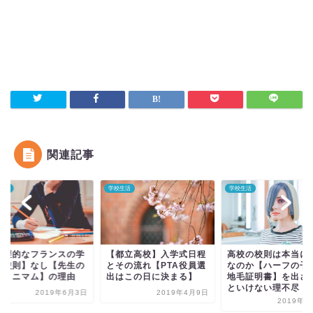
関連記事
生活
学校生活
雑記
都立高校】入学式日程
高校の校則は本当に必要
9月入学制度導入の
その流れ【PTA役員選
なのか【ハーフの子でも
ットとデメリット
はこの日に決まる】
地毛証明書】を出さない
といけない理不尽
2019年4月9日
2020年6
2019年5月6日