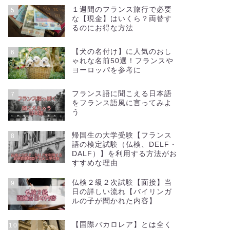
１週間のフランス旅行で必要
5
な【現金】はいくら？両替す
るのにお得な方法
【犬の名付け】に人気のおし
6
ゃれな名前50選！フランスや
ヨーロッパを参考に
フランス語に聞こえる日本語
7
をフランス語風に言ってみよ
う
帰国生の大学受験【フランス
8
語の検定試験（仏検、DELF・
DALF）】を利用する方法がお
すすめな理由
仏検２級２次試験【面接】当
9
日の詳しい流れ【バイリンガ
ルの子が聞かれた内容】
【国際バカロレア】とは全く
10