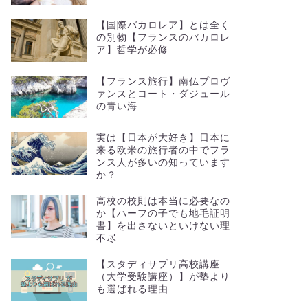
【国際バカロレア】とは全く
の別物【フランスのバカロレ
ア】哲学が必修
【フランス旅行】南仏プロヴ
ァンスとコート・ダジュール
の青い海
実は【日本が大好き】日本に
来る欧米の旅行者の中でフラ
ンス人が多いの知っています
か？
高校の校則は本当に必要なの
か【ハーフの子でも地毛証明
書】を出さないといけない理
不尽
【スタディサプリ高校講座
（大学受験講座）】が塾より
も選ばれる理由