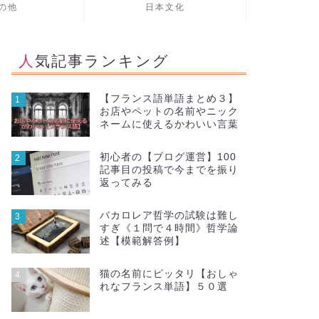
の他
日本文化
人気記事ランキング
【フランス語単語まとめ３】
1
お店やペットの名前やニック
ネームに使えるかわいい言葉
初心者の【ブログ運営】100
2
記事目の投稿で今までを振り
返ってみる
バカロレア哲学の試験は難し
3
すぎ《１問で４時間》哲学論
述【模範解答例】
猫の名前にピッタリ【おしゃ
4
れなフランス単語】５０選