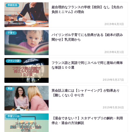
学校生活
超合理的なフランスの学校【校則】なし【先生の
負担ミニマム】の理由
2019年6月3日
子育て
バイリンガル子育てにも効果がある【絵本の読み
聞かせ】乳児期から
2019年6月1日
フランス語
フランス語と英語で同じスペルで同じ意味の簡単
な単語１００選
2019年5月27日
英語
英会話上達には【シャドーイング】が効果あり
【難しくない】やり方
2019年5月26日
学習ツール
【退会できない？】スタディサプリの解約・利用
停止・退会の方法解説