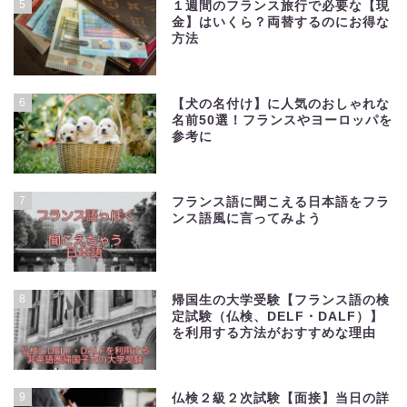
5
１週間のフランス旅行で必要な【現
金】はいくら？両替するのにお得な
方法
6
【犬の名付け】に人気のおしゃれな
名前50選！フランスやヨーロッパを
参考に
7
フランス語に聞こえる日本語をフラ
ンス語風に言ってみよう
8
帰国生の大学受験【フランス語の検
定試験（仏検、DELF・DALF）】
を利用する方法がおすすめな理由
9
仏検２級２次試験【面接】当日の詳