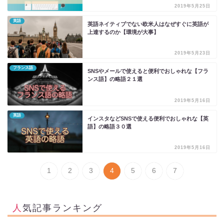
2019年5月25日
英語
英語ネイティブでない欧米人はなぜすぐに英語が
上達するのか【環境が大事】
2019年5月23日
フランス語
SNSやメールで使えると便利でおしゃれな【フラ
ンス語】の略語２１選
2019年5月16日
英語
インスタなどSNSで使える便利でおしゃれな【英
語】の略語３０選
2019年5月16日
1
2
3
4
5
6
7
人気記事ランキング