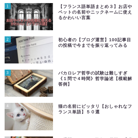
1
【フランス語単語まとめ３】お店や
ペットの名前やニックネームに使え
るかわいい言葉
2
初心者の【ブログ運営】100記事目
の投稿で今までを振り返ってみる
3
バカロレア哲学の試験は難しすぎ
《１問で４時間》哲学論述【模範解
答例】
4
猫の名前にピッタリ【おしゃれなフ
ランス単語】５０選